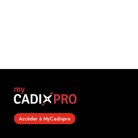
here:Discover the show in video
Accèder à MyCadixpro