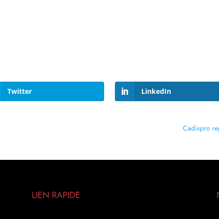
Twitter
LinkedIn
Cadixpro rep
LIEN RAPIDE