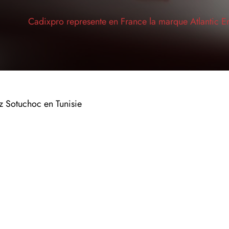
Cadixpro represente en France la marque Atlantic E
 Sotuchoc en Tunisie