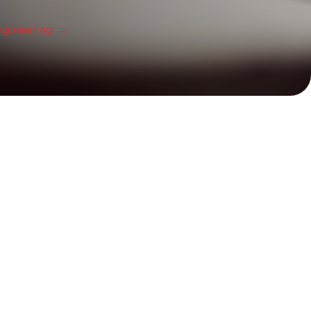
ngineering
→